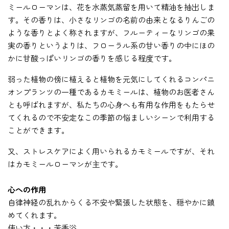
ミールローマンは、花を水蒸気蒸留を用いて精油を抽出しま
す。その香りは、小さなリンゴの名前の由来となるりんごの
ような香りとよく称されますが、フルーティーなリンゴの果
実の香りというよりは、フローラル系の甘い香りの中にほの
かに甘酸っぱいリンゴの香りを感じる程度です。
弱った植物の傍に植えると植物を元気にしてくれるコンパニ
オンプランツの一種であるカモミールは、植物のお医者さん
とも呼ばれますが、私たちの心身へも有用な作用をもたらせ
てくれるので不安定なこの季節の悩ましいシーンで利用する
ことができます。
又、ストレスケアによく用いられるカモミールですが、それ
はカモミールローマンが主です。
心への作用
自律神経の乱れからくる不安や緊張した状態を、穏やかに鎮
めてくれます。
使い方・・・芳香浴