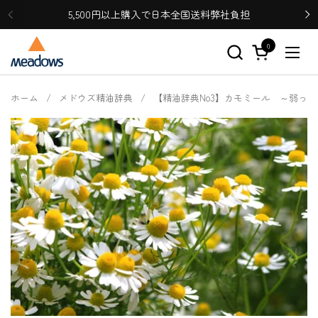
コンテンツへスキップ
5,500円以上購入で日本全国送料弊社負担
0
カートを開く
メニ
ホーム
/
メドウズ精油辞典
/
【精油辞典No3】カモミール ～弱っ