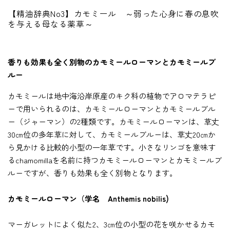
【精油辞典No3】カモミール ～弱った心身に春の息吹
を与える母なる薬草～
香りも効果も全く別物のカモミールローマンとカモミールブ
ルー
カモミールは地中海沿岸原産のキク科の植物でアロマテラピ
ーで用いられるのは、カモミールローマンとカモミールブル
ー（ジャーマン）の2種類です。カモミールローマンは、草丈
30㎝位の多年草に対して、カモミールブルーは、草丈20㎝か
ら見かける比較的小型の一年草です。小さなリンゴを意味す
るchamomillaを名前に持つカモミールローマンとカモミールブ
ルーですが、香りも効果も全く別物となります。
カモミールローマン（学名 Anthemis nobilis)
マーガレットによく似た2、3㎝位の小型の花を咲かせるカモ