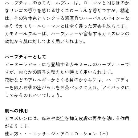
ハーブティーのカモミールブルーは、ローマンと同じほのか
なリンゴの香りを感じる甘くフローラルな香りですが、精油
は、その液体色とリンクする濃厚且つハーバルスパイシーな
香りでカモミールローマンとは全く違った芳香を放ちます。
カモミールブルーは、ハーブティーや含有するカマズレンの
効能から肌に対してよく用いられます。
ハーブティーとして
ピーターラビットにも登場するカモミールのハーブティーで
すが、おなかの調子を整えたい時よく用いられます。
花粉などのアレルギーからくる目のかゆみには、ハーブティ
ーを飲んだ後の出がらしをお茶パックに入れ、アイパックに
してみるのもいいでしょう。
肌への作用
カマズレンには、痒みや炎症を抑え皮膚の再生を助ける作用
があります。
使い方・・・マッサージ・アロマローション（＊）