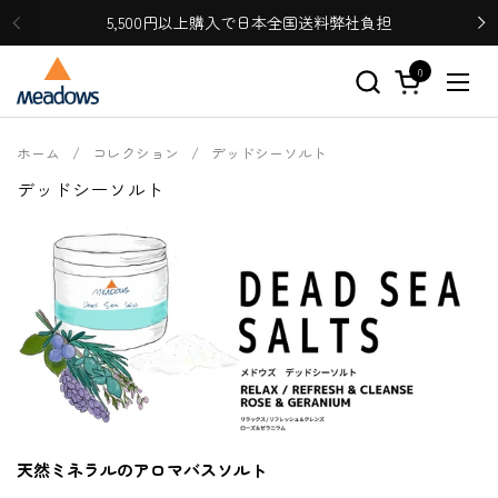
コンテンツへスキップ
5,500円以上購入で日本全国送料弊社負担
0
カートを開く
メニ
ホーム
/
コレクション
/
デッドシーソルト
デッドシーソルト
天然ミネラルのアロマバスソルト