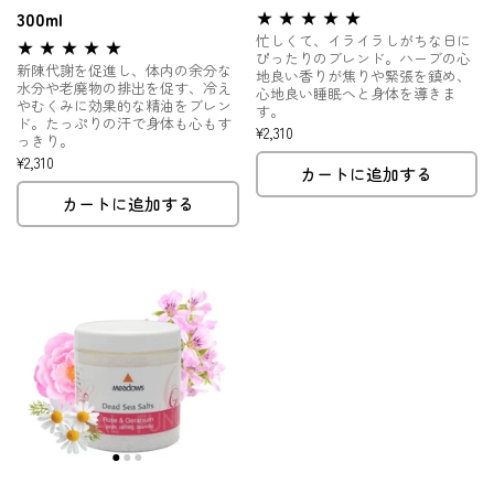
300ml
忙しくて、イライラしがちな日に
ぴったりのブレンド。ハーブの心
新陳代謝を促進し、体内の余分な
地良い香りが焦りや緊張を鎮め、
水分や老廃物の排出を促す、冷え
心地良い睡眠へと身体を導きま
やむくみに効果的な精油をブレン
す。
ド。たっぷりの汗で身体も心もす
¥2,310
っきり。
¥2,310
カートに追加する
カートに追加する