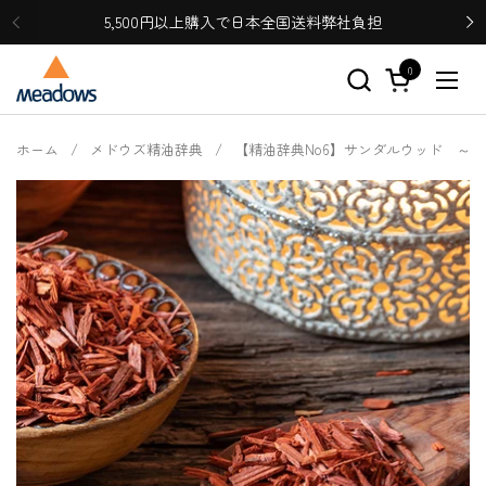
コンテンツへスキップ
5,500円以上購入で日本全国送料弊社負担
0
カートを開く
メニ
ホーム
/
メドウズ精油辞典
/
【精油辞典No6】サンダルウッド ～