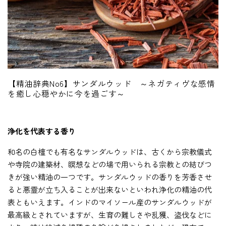
【精油辞典No6】サンダルウッド ～ネガティヴな感情
を癒し心穏やかに今を過ごす～
浄化を代表する香り
和名の白檀でも有名なサンダルウッドは、古くから宗教儀式
や寺院の建築材、瞑想などの場で用いられる宗教との結びつ
きが強い精油の一つです。サンダルウッドの香りを芳香させ
ると悪霊が立ち入ることが出来ないといわれ浄化の精油の代
表ともいえます。インドのマイソール産のサンダルウッドが
最高級とされていますが、生育の難しさや乱獲、盗伐などに