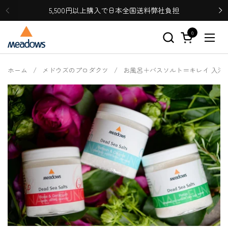
コンテンツへスキップ
5,500円以上購入で日本全国送料弊社負担
0
カートを開く
メニ
ホーム
/
メドウズのプロダクツ
/
お風呂＋バスソルト＝キレイ 入浴