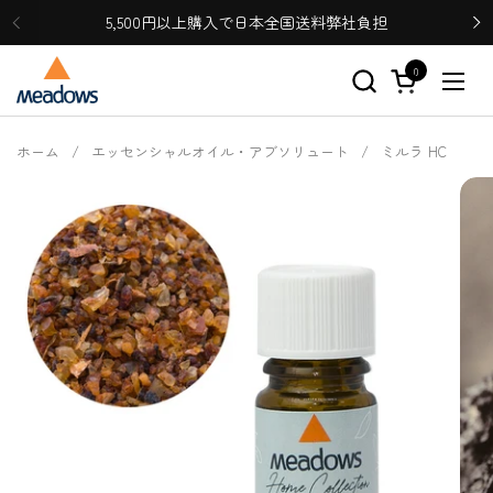
コンテンツへスキップ
5,500円以上購入で日本全国送料弊社負担
0
カートを開く
メニ
ホーム
/
エッセンシャルオイル・アブソリュート
/
ミルラ HC