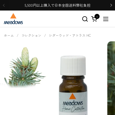
コンテンツへスキップ
5,500円以上購入で日本全国送料弊社負担
0
カートを開く
メニ
ホーム
/
コレクション
/
シダーウッド・アトラス HC