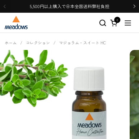
コンテンツへスキップ
5,500円以上購入で日本全国送料弊社負担
0
カートを開く
メニ
ホーム
/
コレクション
/
マジョラム・スイート HC