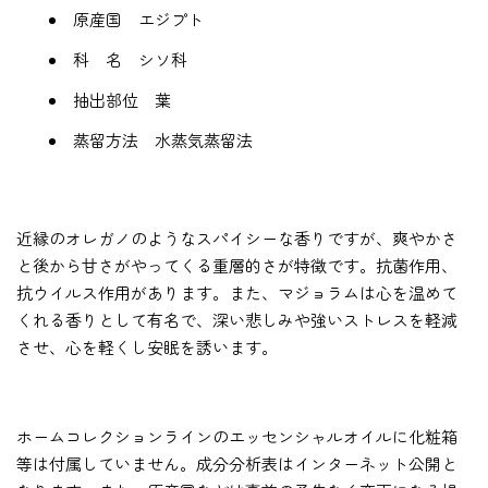
原産国 エジプト
科 名 シソ科
抽出部位 葉
蒸留方法 水蒸気蒸留法
近縁のオレガノのようなスパイシーな香りですが、爽やかさ
と後から甘さがやってくる重層的さが特徴です。抗菌作用、
抗ウイルス作用があります。また、マジョラムは心を温めて
くれる香りとして有名で、深い悲しみや強いストレスを軽減
させ、心を軽くし安眠を誘います。
ホームコレクションラインのエッセンシャルオイルに化粧箱
等は付属していません。成分分析表はインターネット公開と