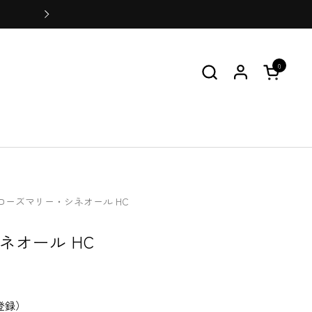
会員登録をすると100ポイントプ
0
カートを
ローズマリー・シネオール HC
ネオール HC
登録）