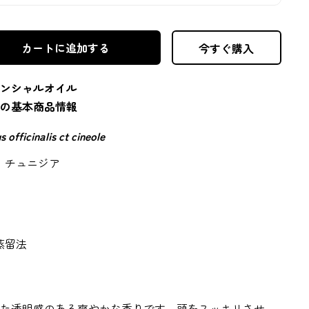
カートに追加する
今すぐ購入
ンシャルオイル
の基本商品情報
 officinalis ct cineole
、チュニジア
蒸留法
た透明感のある爽やかな香りです。頭をスッキリさせ、