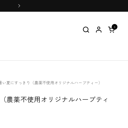
会員登録をすると100ポイントプ
0
カートを
暑い夏にすっきり（農薬不使用オリジナルハーブティー）
（農薬不使用オリジナルハーブティ