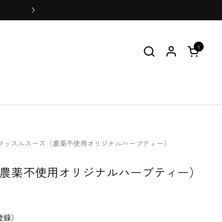
会員登録をすると100ポイントプ
0
カートを
マッスルスーズ（農薬不使用オリジナルハーブティー）
農薬不使用オリジナルハーブティー）
登録）