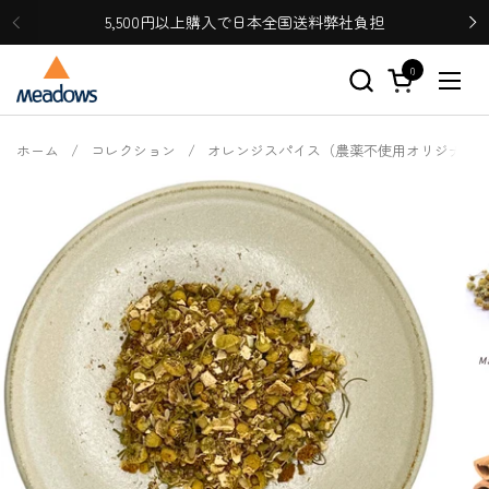
コンテンツへスキップ
5,500円以上購入で日本全国送料弊社負担
0
カートを開く
メニ
ホーム
/
コレクション
/
オレンジスパイス（農薬不使用オリジナル