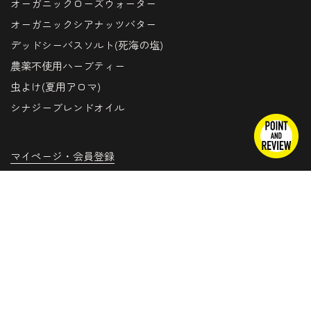
オーガニックローズウォーター
オーガニックシアナッツバター
デッドシーバスソルト(死海の塩)
農薬不使用ハーブティー
虫よけ(夏用アロマ)
シナジーブレンドオイル
マイページ・会員登録
メドウズへの思い・会社概要
特定商取引法に基づく表記
プライバシーポリシー
トッ
上
公式サイト(外部サイト)
お取引のご案内(外部サイト)
BUSINESS HOUR