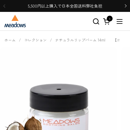
コンテンツへスキップ
5,500円以上購入で日本全国送料弊社負担
0
カートを開く
メニ
ホーム
/
コレクション
/
ナチュラルリップバーム 14ml 【オンラ