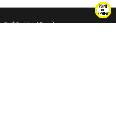
オーガニックローズウォーター
オーガニックシアナッツバター
デッドシーバスソルト(死海の塩)
トッ
上
農薬不使用ハーブティー
虫よけ(夏用アロマ)
シナジーブレンドオイル
マイページ・会員登録
メドウズへの思い・会社概要
特定商取引法に基づく表記
プライバシーポリシー
公式サイト(外部サイト)