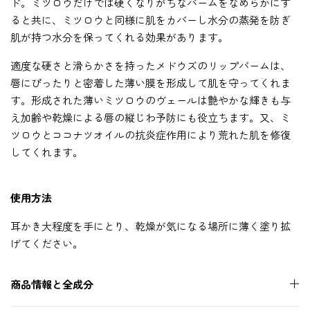
ド。ミツロウだけでは硬くなりがちなバームをなめらかにす
ると共に、ミツロウと同様に肌をカバーし水分の蒸発を防ぎ
肌が持つ水分を保ってくれる効果があります。
適度な硬さと滑らかさを持ったメドウズのリップバームは、
唇にぴったりと密着した薄い膜を形成して肌を守ってくれま
す。形成された薄いミツロウのヴェールは艶やかな輝きも与
え加齢や乾燥による唇の縦じわ予防にも役立ちます。又、ミ
ツロウとココナツオイルの抗炎症作用により荒れた肌を修復
してくれます。
使用方法
耳かき大程度を手にとり、乾燥が気になる場所に薄く塗り拡
げてください。
商品情報と全成分