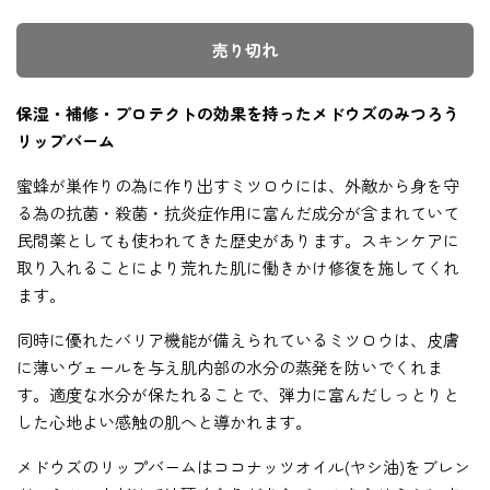
売り切れ
保湿・補修・プロテクトの効果を持ったメドウズのみつろう
リップバーム
蜜蜂が巣作りの為に作り出すミツロウには、外敵から身を守
る為の抗菌・殺菌・抗炎症作用に富んだ成分が含まれていて
民間薬としても使われてきた歴史があります。スキンケアに
取り入れることにより荒れた肌に働きかけ修復を施してくれ
ます。
同時に優れたバリア機能が備えられているミツロウは、
皮膚
に薄いヴェールを与え肌内部の水分の蒸発を防いでくれま
す。
適度な水分が保たれることで、
弾力に富んだしっとりと
した心地よい感触の肌へと導かれます。
メドウズのリップバームはココナッツオイル(ヤシ油)をブレン