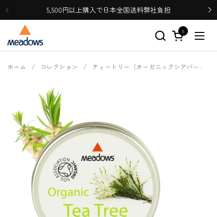
コンテンツへスキップ
5,500円以上購入で日本全国送料弊社負担
0
カートを開く
メニ
ホーム
/
コレクション
/
ティートリー（オーガニックシアバーム）50