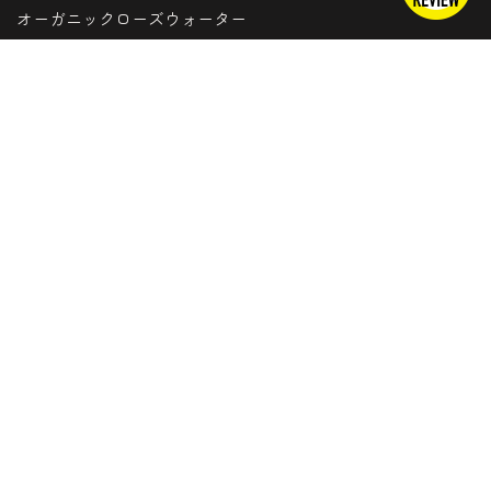
オーガニックローズウォーター
オーガニックシアナッツバター
デッドシーバスソルト(死海の塩)
農薬不使用ハーブティー
トッ
上
虫よけ(夏用アロマ)
シナジーブレンドオイル
マイページ・会員登録
メドウズへの思い・会社概要
特定商取引法に基づく表記
プライバシーポリシー
公式サイト(外部サイト)
お取引のご案内(外部サイト)
BUSINESS HOUR