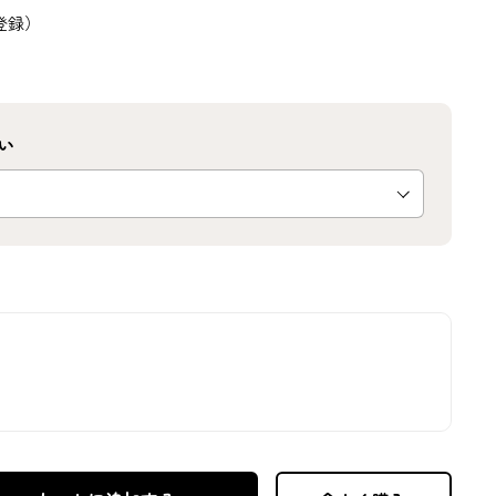
登録）
い