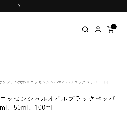
会員登録をすると100ポイントプ
0
カートを
オリジナル大容量エッセンシャルオイルブラックペッパー（インド産）30ml、
エッセンシャルオイルブラックペッパ
、50ml、100ml